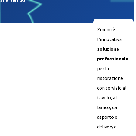
ti nel tempo.
Zmenu è
l’innovativa
soluzione
professionale
per la
ristorazione
con servizio al
tavolo, al
banco, da
asporto e
delivery e