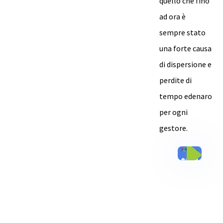
quello che fino
ad ora è
sempre stato
una forte causa
di dispersione e
perdite di
tempo edenaro
per ogni
gestore.