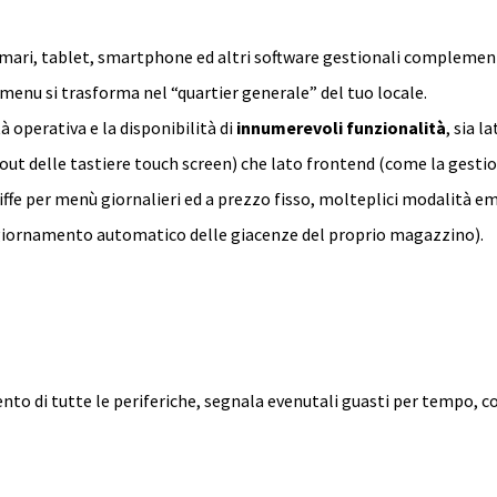
mari, tablet, smartphone ed altri software gestionali complementa
enu si trasforma nel “quartier generale” del tuo locale.
 operativa e la disponibilità di
innumerevoli funzionalità
, sia 
yout delle tastiere touch screen) che lato frontend (come la gestion
riffe per menù giornalieri ed a prezzo fisso, molteplici modalità em
giornamento automatico delle giacenze del proprio magazzino).
o di tutte le periferiche, segnala evenutali guasti per tempo, così