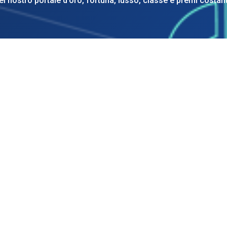
del nostro portale d’oro, fortuna, lusso, classe e premi costan