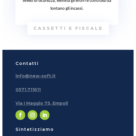
livello di sicurezza, elimina gli erorri e controlla da
lontano gli incassi.
CASSETTI E FISCALE
Contatti
info@new-soft.it
0571.711611
Via I Maggio 75, Empoli
Sintetizziamo